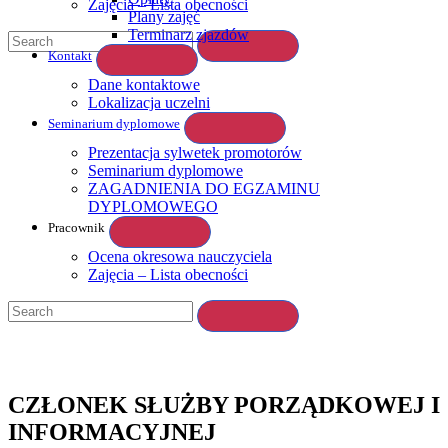
Zajęcia – Lista obecności
Plany zajęć
Terminarz zjazdów
Kontakt
Dane kontaktowe
Lokalizacja uczelni
Seminarium dyplomowe
Prezentacja sylwetek promotorów
Seminarium dyplomowe
ZAGADNIENIA DO EGZAMINU
DYPLOMOWEGO
Pracownik
Ocena okresowa nauczyciela
Zajęcia – Lista obecności
CZŁONEK SŁUŻBY PORZĄDKOWEJ I
INFORMACYJNEJ