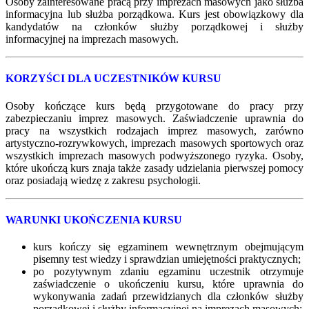
Osoby zainteresowane pracą przy imprezach masowych jako służba
informacyjna lub służba porządkowa. Kurs jest obowiązkowy dla
kandydatów na członków służby porządkowej i służby
informacyjnej na imprezach masowych.
KORZYŚCI DLA UCZESTNIKÓW KURSU
Osoby kończące kurs będą przygotowane do pracy przy
zabezpieczaniu imprez masowych. Zaświadczenie uprawnia do
pracy na wszystkich rodzajach imprez masowych, zarówno
artystyczno-rozrywkowych, imprezach masowych sportowych oraz
wszystkich imprezach masowych podwyższonego ryzyka. Osoby,
które ukończą kurs znaja także zasady udzielania pierwszej pomocy
oraz posiadają wiedzę z zakresu psychologii.
WARUNKI UKOŃCZENIA KURSU
kurs kończy się egzaminem wewnętrznym obejmującym
pisemny test wiedzy i sprawdzian umiejętności praktycznych;
po pozytywnym zdaniu egzaminu uczestnik otrzymuje
zaświadczenie o ukończeniu kursu, które uprawnia do
wykonywania zadań przewidzianych dla członków służby
porządkowej i służby informacyjnej na imprezach masowych;