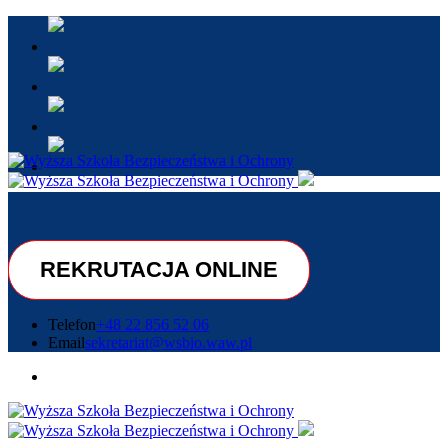
REKRUTACJA ONLINE
Telefon
+48 22 856 52 06
Email
sekretariat@wsbio.waw.pl