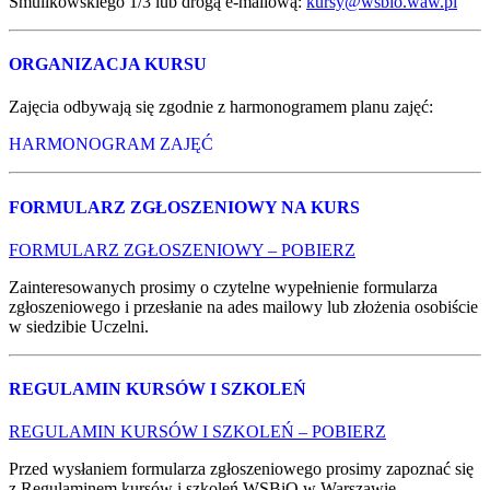
Smulikowskiego 1/3 lub drogą e-mailową:
kursy@wsbio.waw.pl
ORGANIZACJA KURSU
Zajęcia odbywają się zgodnie z harmonogramem planu zajęć
:
HARMONOGRAM ZAJĘĆ
FORMULARZ ZGŁOSZENIOWY NA KURS
FORMULARZ ZGŁOSZENIOWY – POBIERZ
Zainteresowanych prosimy o czytelne wypełnienie formularza
zgłoszeniowego i przesłanie na ades mailowy lub złożenia osobiście
w siedzibie Uczelni.
REGULAMIN KURSÓW I SZKOLEŃ
REGULAMIN KURSÓW I SZKOLEŃ – POBIERZ
Przed wysłaniem formularza zgłoszeniowego prosimy zapoznać się
z Regulaminem kursów i szkoleń WSBiO w Warszawie.