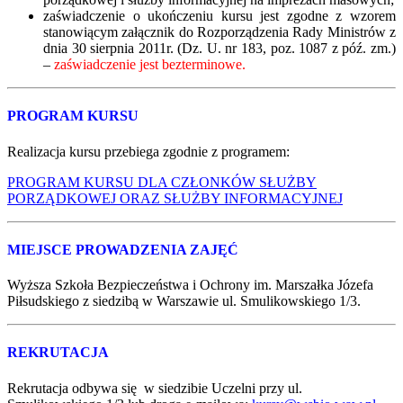
zaświadczenie o ukończeniu kursu jest zgodne z wzorem
stanowiącym załącznik do Rozporządzenia Rady Ministrów z
dnia 30 sierpnia 2011r. (Dz. U. nr 183, poz. 1087
z póź. zm.)
–
zaświadczenie jest bezterminowe.
PROGRAM KURSU
Realizacja kursu przebiega zgodnie z programem:
PROGRAM KURSU DLA CZŁONKÓW SŁUŻBY
PORZĄDKOWEJ ORAZ SŁUŻBY INFORMACYJNEJ
MIEJSCE PROWADZENIA ZAJĘĆ
Wyższa Szkoła Bezpieczeństwa i Ochrony im. Marszałka Józefa
Piłsudskiego z siedzibą w Warszawie ul. Smulikowskiego 1/3.
REKRUTACJA
Rekrutacja odbywa się w siedzibie Uczelni przy ul.