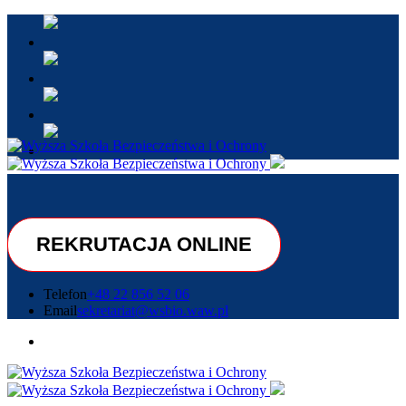
REKRUTACJA ONLINE
Telefon
+48 22 856 52 06
Email
sekretariat@wsbio.waw.pl