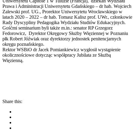
Uniwersytetu Capitole 1 w Tuluzie (Francja), dziekan Wydziału
Prawa i Administracji Uniwersytetu Gdańskiego – dr hab. Wojciech
Zalewski prof. UG., Prorektor Uniwersytetu Wrocławskiego w
latach 2020 – 2022 – dr hab. Tomasz Kalisz prof. UWr., członkowie
Rady Dyscypliny Pedagogika Wydziału Studiów Edukacyjnych.
Gośćmi seminarium byli także m.in.: senator RP Grzegorz
Fedorowicz, Dyrektor Okręgowy Służby Więziennej w Poznaniu
płk Robert Jóźwiak oraz dyrektorzy jednostek penitencjarnych
okręgu poznańskiego.
Rektor WSBiO dr Jacek Pomiankiewicz wygłosił wystąpienie
okolicznościowe dotycząc współpracy Jubilata ze Służbą
Więzienną.
Share this: