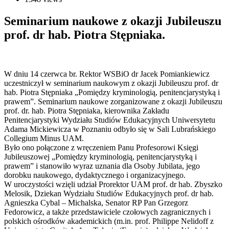
Seminarium naukowe z okazji Jubileuszu
prof. dr hab. Piotra Stępniaka.
W dniu 14 czerwca br. Rektor WSBiO dr Jacek Pomiankiewicz
uczestniczył w seminarium naukowym z okazji Jubileuszu prof. dr
hab. Piotra Stępniaka „Pomiędzy kryminologią, penitencjarystyką i
prawem”. Seminarium naukowe zorganizowane z okazji Jubileuszu
prof. dr. hab. Piotra Stępniaka, kierownika Zakładu
Penitencjarystyki Wydziału Studiów Edukacyjnych Uniwersytetu
Adama Mickiewicza w Poznaniu odbyło się w Sali Lubrańskiego
Collegium Minus UAM.
Było ono połączone z wręczeniem Panu Profesorowi Księgi
Jubileuszowej „Pomiędzy kryminologią, penitencjarystyką i
prawem” i stanowiło wyraz uznania dla Osoby Jubilata, jego
dorobku naukowego, dydaktycznego i organizacyjnego.
W uroczystości wzięli udział Prorektor UAM prof. dr hab. Zbyszko
Melosik, Dziekan Wydziału Studiów Edukacyjnych prof. dr hab.
Agnieszka Cybal – Michalska, Senator RP Pan Grzegorz
Fedorowicz, a także przedstawiciele czołowych zagranicznych i
polskich ośrodków akademickich (m.in. prof. Philippe Nelidoff z