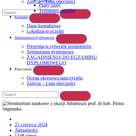
Zajęcia – Lista obecności
Plany zajęć
Terminarz zjazdów
Kontakt
Dane kontaktowe
Lokalizacja uczelni
Seminarium dyplomowe
Prezentacja sylwetek promotorów
Seminarium dyplomowe
ZAGADNIENIA DO EGZAMINU
DYPLOMOWEGO
Pracownik
Ocena okresowa nauczyciela
Zajęcia – Lista obecności
25 czerwca 2024
Aktualności
1348 views