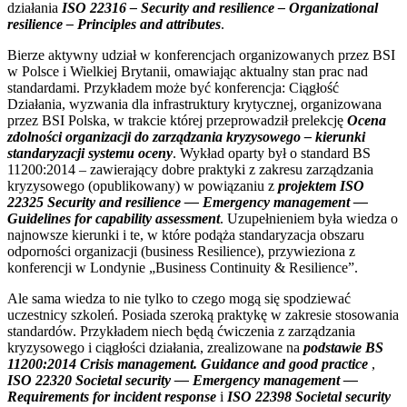
działania
ISO 22316 – Security and resilience – Organizational
resilience – Principles and attributes
.
Bierze aktywny udział w konferencjach organizowanych przez BSI
w Polsce i Wielkiej Brytanii, omawiając aktualny stan prac nad
standardami. Przykładem może być konferencja: Ciągłość
Działania, wyzwania dla infrastruktury krytycznej, organizowana
przez BSI Polska, w trakcie której przeprowadził prelekcję
Ocena
zdolności organizacji do zarządzania kryzysowego – kierunki
standaryzacji systemu oceny
. Wykład oparty był o standard BS
11200:2014 – zawierający dobre praktyki z zakresu zarządzania
kryzysowego (opublikowany) w powiązaniu z
projektem ISO
22325 Security and resilience — Emergency management —
Guidelines for capability assessment
. Uzupełnieniem była wiedza o
najnowsze kierunki i te, w które podąża standaryzacja obszaru
odporności organizacji (business Resilience), przywieziona z
konferencji w Londynie „Business Continuity & Resilience”.
Ale sama wiedza to nie tylko to czego mogą się spodziewać
uczestnicy szkoleń. Posiada szeroką praktykę w zakresie stosowania
standardów. Przykładem niech będą ćwiczenia z zarządzania
kryzysowego i ciągłości działania, zrealizowane na
podstawie BS
11200:2014 Crisis management.
Guidance and good practice
,
ISO 22320 Societal security — Emergency management —
Requirements for incident response
i
ISO 22398 Societal security