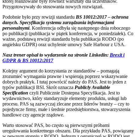
której realizowane były również warsztaty dla uczestników.
Przygotowywały do stosowania nowych rozwiązań.
Podobnie było przy rewizji standardu
BS 10012:2017 – ochrona
danych. Specyfikacja systemu zarządzania informacjami
personalnymi
. Konferencja odbyła się następnego dnia roboczego
po publikacji (publikacja w piątek konferencja, w poniedziałek). Co
ważne, podstawą rewizji standardu była publikacja RODO (po
angielsku GDPR) oraz uchylenie umowy Safe Harbour z USA.
Nasz trener opisał to wydarzenie na stronie Linkedin:
Brexit i
GDPR & BS 10012:2017
Kolejny argument do korzystania ze standardów – pomagają
zrozumieć wymagania prawne i wspierają poprzez wskazywanie
dobrych praktyk. I tutaj powrócić należy do PAS. Jest to jeden z
typów publikacji BSI. Skrót oznacza
Publicly Available
Specification
czyli Publicznie Dostepna Specyfikacja. Jest to
wydawnictwo, który standaryzuje elementy produktu, usługi lub
procesu. PAS są zazwyczaj zlecane przez liderów branży – czy to
pojedyncze firmy, małe i średnie przedsiębiorstwa, stowarzyszenia
handlowe czy agencje rządowe.
Warto stosować PAS, bo często są pierwszymi próbami
uregulowania konkretnego obszaru. Dla przykładu PAS, powiązany
w pewnym stopniu z RODO. Jednym z ograniczeń w RODO jest