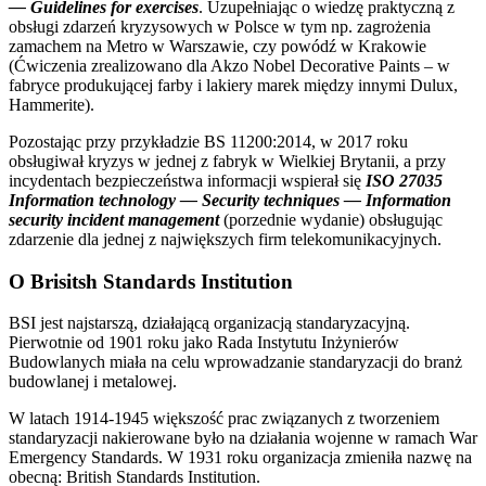
— Guidelines for exercises
. Uzupełniając o wiedzę praktyczną z
obsługi zdarzeń kryzysowych w Polsce w tym np. zagrożenia
zamachem na Metro w Warszawie, czy powódź w Krakowie
(Ćwiczenia zrealizowano dla Akzo Nobel Decorative Paints – w
fabryce produkującej farby i lakiery marek między innymi Dulux,
Hammerite).
Pozostając przy przykładzie BS 11200:2014, w 2017 roku
obsługiwał kryzys w jednej z fabryk w Wielkiej Brytanii, a przy
incydentach bezpieczeństwa informacji wspierał się
ISO 27035
Information technology — Security techniques — Information
security incident management
(porzednie wydanie) obsługując
zdarzenie dla jednej z największych firm telekomunikacyjnych.
O Brisitsh Standards Institution
BSI jest najstarszą, działającą organizacją standaryzacyjną.
Pierwotnie od 1901 roku jako Rada Instytutu Inżynierów
Budowlanych miała na celu wprowadzanie standaryzacji do branż
budowlanej i metalowej.
W latach 1914-1945 większość prac związanych z tworzeniem
standaryzacji nakierowane było na działania wojenne w ramach War
Emergency Standards. W 1931 roku organizacja zmieniła nazwę na
obecną: British Standards Institution.