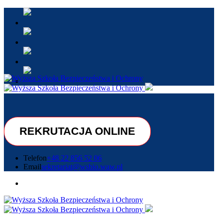
REKRUTACJA ONLINE
Telefon
+48 22 856 52 06
Email
sekretariat@wsbio.waw.pl