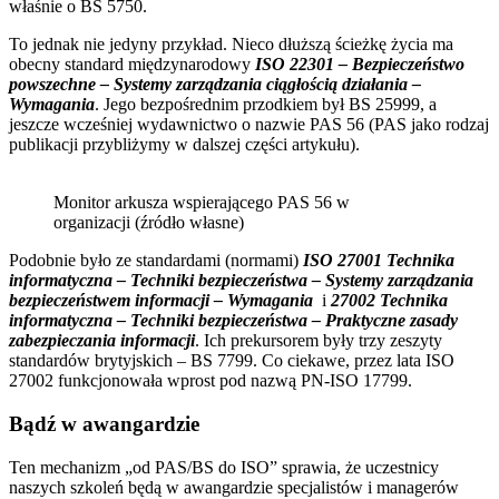
właśnie o BS 5750.
To jednak nie jedyny przykład. Nieco dłuższą ścieżkę życia ma
obecny standard międzynarodowy
ISO 22301 – Bezpieczeństwo
powszechne – Systemy zarządzania ciągłością działania –
Wymagania
. Jego bezpośrednim przodkiem był BS 25999, a
jeszcze wcześniej wydawnictwo o nazwie PAS 56 (PAS jako rodzaj
publikacji przybliżymy w dalszej części artykułu).
Monitor arkusza wspierającego PAS 56 w
organizacji (źródło własne)
Podobnie było ze standardami (normami)
ISO 27001 Technika
informatyczna – Techniki bezpieczeństwa – Systemy zarządzania
bezpieczeństwem informacji – Wymagania
i
27002 Technika
informatyczna – Techniki bezpieczeństwa – Praktyczne zasady
zabezpieczania informacji
. Ich prekursorem były trzy zeszyty
standardów brytyjskich – BS 7799. Co ciekawe, przez lata ISO
27002 funkcjonowała wprost pod nazwą PN-ISO 17799.
Bądź w awangardzie
Ten mechanizm „od PAS/BS do ISO” sprawia, że uczestnicy
naszych szkoleń będą w awangardzie specjalistów i managerów