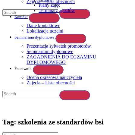
Zajęcia – Lista obecności
Plany zajęć
Terminarz zjazdów
Kontakt
Dane kontaktowe
Lokalizacja uczelni
Seminarium dyplomowe
Prezentacja sylwetek promotorów
Seminarium dyplomowe
ZAGADNIENIA DO EGZAMINU
DYPLOMOWEGO
Pracownik
Ocena okresowa nauczyciela
Zajęcia – Lista obecności
Tag: szkolenia ze standardów bsi