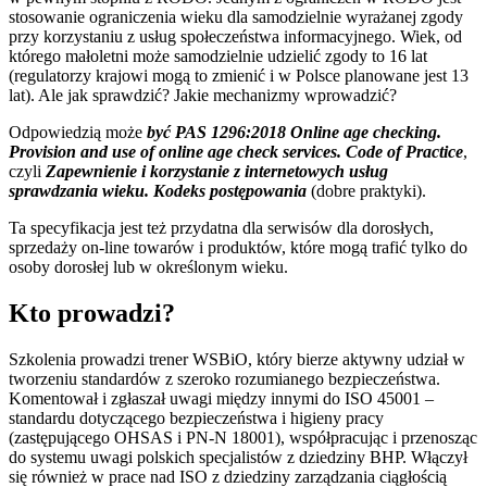
stosowanie ograniczenia wieku dla samodzielnie wyrażanej zgody
przy korzystaniu z usług społeczeństwa informacyjnego. Wiek, od
którego małoletni może samodzielnie udzielić zgody to 16 lat
(regulatorzy krajowi mogą to zmienić i w Polsce planowane jest 13
lat). Ale jak sprawdzić? Jakie mechanizmy wprowadzić?
Odpowiedzią może
być PAS 1296:2018 Online age checking.
Provision and use of online age check services. Code of Practice
,
czyli
Zapewnienie i korzystanie z internetowych usług
sprawdzania wieku. Kodeks postępowania
(dobre praktyki).
Ta specyfikacja jest też przydatna dla serwisów dla dorosłych,
sprzedaży on-line towarów i produktów, które mogą trafić tylko do
osoby dorosłej lub w określonym wieku.
Kto prowadzi?
Szkolenia prowadzi trener WSBiO, który bierze aktywny udział w
tworzeniu standardów z szeroko rozumianego bezpieczeństwa.
Komentował i zgłaszał uwagi między innymi do ISO 45001 –
standardu dotyczącego bezpieczeństwa i higieny pracy
(zastępującego OHSAS i PN-N 18001), współpracując i przenosząc
do systemu uwagi polskich specjalistów z dziedziny BHP. Włączył
się również w prace nad ISO z dziedziny zarządzania ciągłością