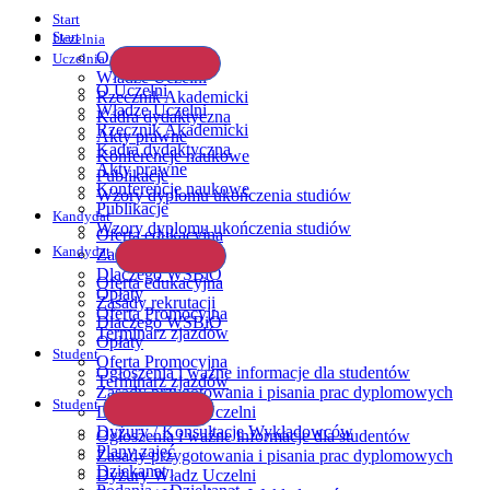
Start
Start
Uczelnia
O Uczelni
Uczelnia
Władze Uczelni
O Uczelni
Rzecznik Akademicki
Władze Uczelni
Kadra dydaktyczna
Rzecznik Akademicki
Akty prawne
Kadra dydaktyczna
Konferencje naukowe
Akty prawne
Publikacje
Konferencje naukowe
Wzory dyplomu ukończenia studiów
Publikacje
Kandydat
Wzory dyplomu ukończenia studiów
Oferta edukacyjna
Kandydat
Zasady rekrutacji
Dlaczego WSBiO
Oferta edukacyjna
Opłaty
Zasady rekrutacji
Oferta Promocyjna
Dlaczego WSBiO
Terminarz zjazdów
Opłaty
Student
Oferta Promocyjna
Ogłoszenia i ważne informacje dla studentów
Terminarz zjazdów
Zasady przygotowania i pisania prac dyplomowych
Student
Dyżury Władz Uczelni
Dyżury / Konsultacje Wykładowców
Ogłoszenia i ważne informacje dla studentów
Plany zajęć
Zasady przygotowania i pisania prac dyplomowych
Dziekanat
Dyżury Władz Uczelni