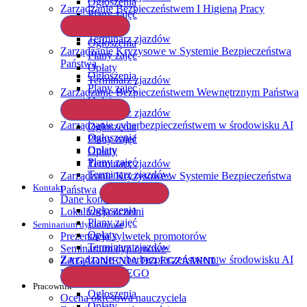
Ogłoszenia
Zarządzanie Bezpieczeństwem I Higieną Pracy
Plany zajęć
Opłaty
Terminarz zjazdów
Ogłoszenia
Zarządzanie Kryzysowe w Systemie Bezpieczeństwa
Plany zajęć
Państwa
Opłaty
Ogłoszenia
Terminarz zjazdów
Plany zajęć
Zarządzanie Bezpieczeństwem Wewnętrznym Państwa
Opłaty
Terminarz zjazdów
Zarządzanie cyberbezpieczeństwem w środowisku AI
Ogłoszenia
Ogłoszenia
Plany zajęć
Opłaty
Opłaty
Plany zajęć
Terminarz zjazdów
Terminarz zjazdów
Zarządzanie Kryzysowe w Systemie Bezpieczeństwa
Kontakt
Państwa
Dane kontaktowe
Ogłoszenia
Lokalizacja uczelni
Plany zajęć
Seminarium dyplomowe
Opłaty
Prezentacja sylwetek promotorów
Terminarz zjazdów
Seminarium dyplomowe
Zarządzanie cyberbezpieczeństwem w środowisku AI
ZAGADNIENIA DO EGZAMINU
DYPLOMOWEGO
Pracownik
Ogłoszenia
Ocena okresowa nauczyciela
Opłaty