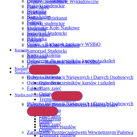
Podania – Dziekanat
Dyżury / Konsultacje Wykładowców
Praktyki studenckie
Plany zajęć
Stypendia
Dziekanat
Biuro karier
Podania – Dziekanat
Faktura
Praktyki studenckie
Studenckie Koło Naukowe
Stypendia
Samorząd Studencki
Biuro karier
Biblioteka
Faktura
Opłaty – Rachunek bankowy WSBiO
Studenckie Koło Naukowe
Kursant
Samorząd Studencki
Kursy i szkolenia
Biblioteka
Ogłoszenia dla uczestników kursów i szkoleń
Opłaty – Rachunek bankowy WSBiO
Faktura
Kursant
Studia podyplomowe
Ochrona Informacji Niejawnych i Danych Osobowych
Kursy i szkolenia
Ogłoszenia dla uczestników kursów i szkoleń
Ogłoszenia
Faktura
Plany zajęć
Opłaty
Studia podyplomowe
Terminarz zjazdów
Ochrona Informacji Niejawnych i Danych Osobowych
Zarządzanie Bezpieczeństwem I Higieną Pracy
Ogłoszenia
Plany zajęć
Ogłoszenia
Opłaty
Plany zajęć
Terminarz zjazdów
Opłaty
Zarządzanie Bezpieczeństwem Wewnętrznym Państwa
Terminarz zjazdów