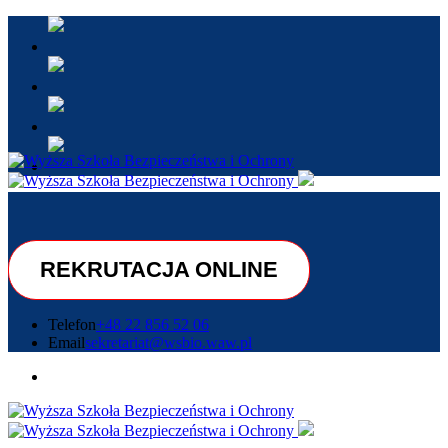
REKRUTACJA ONLINE
Telefon
+48 22 856 52 06
Email
sekretariat@wsbio.waw.pl