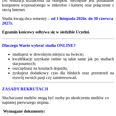
Do realizacji kształcenia na odległość niezbędne jest posiadanie
komputera wyposażonego w mikrofon i kamerę oraz połączenie z
siecią Internet.
Studia trwają dwa semestry –
od 1 listopada 2026r. do 30 czerwca
2027r.
Egzamin końcowy odbywa się w siedzibie Uczelni.
Dlaczego Warto wybrać studia ONLINE?
studiujesz w dowolnym miejscu na świecie;
kwalifikacje uzyskane online są takie same jak po studiach
stacjonarnych;
oszczędzasz na kosztach dojazdu;
zyskujesz dodatkowy czas dla bliskich oraz przestrzeń na
rozwój swoich pasji czy zainteresowań.
ZASADY REKRUTACJI
Słuchaczami studiów mogą być osoby po ukończeniu studiów co
najmniej pierwszego stopnia.
Wymagane dokumenty: