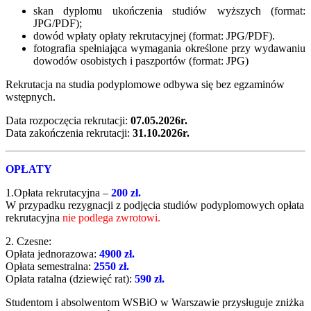
skan dyplomu ukończenia studiów wyższych (format:
JPG/PDF);
dowód wpłaty opłaty rekrutacyjnej (format: JPG/PDF).
fotografia spełniająca wymagania określone przy wydawaniu
dowodów osobistych i paszportów (format: JPG)
Rekrutacja na studia podyplomowe odbywa się bez egzaminów
wstępnych.
Data rozpoczęcia rekrutacji:
07.05.2026r.
Data zakończenia rekrutacji:
31.10.2026r.
OPŁATY
1.Opłata rekrutacyjna –
200 zł.
W przypadku rezygnacji z podjęcia studiów podyplomowych opłata
rekrutacyjna
nie podlega zwrotowi.
2. Czesne:
Opłata jednorazowa:
4900 zł.
Opłata semestralna:
2550 zł.
Opłata ratalna (dziewięć rat):
590 zł.
Studentom i absolwentom WSBiO w Warszawie przysługuje zniżka