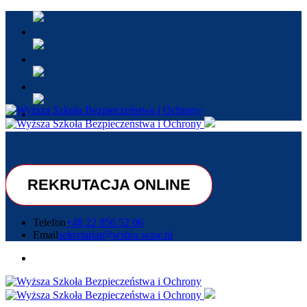
REKRUTACJA ONLINE
Telefon
+48 22 856 52 06
Email
sekretariat@wsbio.waw.pl