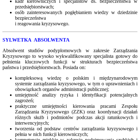
kadr kierowniczych i specjalistów ds. bezpieczeństwa w
przedsiębiorstwach;
osób zainteresowanych pogłębianiem wiedzy w dziedzinie
bezpieczeństwa
i reagowania kryzysowego.
SYLWETKA ABSOLWENTA
Absolwent studiów podyplomowych w zakresie Zarządzania
Kryzysowego to wysoko wykwalifikowany specjalista gotowy do
pełnienia kluczowych funkcji w strukturach bezpieczeństwa
państwa i przedsiębiorstwach. Posiada on:
kompleksową wiedzę o polskim i międzynarodowym
systemie zarządzania kryzysowego, w tym o uprawnieniach i
obowiązkach organów administracji publicznej;
umiejętność analizy ryzyka i identyfikacji potencjalnych
zagrożeń;
praktyczne umiejętności kierowania pracami Zespołu
Zarządzania Kryzysowego (ZZK) oraz koordynacji działań
różnych służb i podmiotów podczas akcji ratunkowych i
interwencyjnych;
tworzenia od podstaw centrów zarządzania kryzysowego i
pełnia w nich funkcji kierowniczych;
kompetencje miękkie w zakresie podejmowania szybkich i