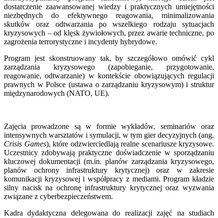
dostarczenie zaawansowanej wiedzy i praktycznych umiejętności
niezbędnych do efektywnego reagowania, minimalizowania
skutków oraz odtwarzania po wszelkiego rodzaju sytuacjach
kryzysowych – od klęsk żywiołowych, przez awarie techniczne, po
zagrożenia terrorystyczne i incydenty hybrydowe.
Program jest skonstruowany tak, by szczegółowo omówić cykl
zarządzania kryzysowego (zapobieganie, przygotowanie,
reagowanie, odtwarzanie) w kontekście obowiązujących regulacji
prawnych w Polsce (ustawa o zarządzaniu kryzysowym) i struktur
międzynarodowych (NATO, UE).
Zajęcia prowadzone są w formie wykładów, seminariów oraz
intensywnych warsztatów i symulacji, w tym gier decyzyjnych (ang.
Crisis Games
), które odzwierciedlają realne scenariusze kryzysowe.
Uczestnicy zdobywają praktyczne doświadczenie w sporządzaniu
kluczowej dokumentacji (m.in. planów zarządzania kryzysowego,
planów ochrony infrastruktury krytycznej) oraz w zakresie
komunikacji kryzysowej i współpracy z mediami. Program kładzie
silny nacisk na ochronę infrastruktury krytycznej oraz wyzwania
związane z cyberbezpieczeństwem.
Kadra dydaktyczna delegowana do realizacji zajęć na studiach