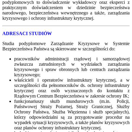
podyplomowych to doświadczenie wykładowcy oraz eksperci z
praktycznym doświadczeniem w dziedzinie bezpieczeństwa
narodowego, bezpieczeństwa wewnętrznego a także, zarządzania
kryzysowego i ochrony infrastruktury krytycznej.
ADRESACI STUDIÓW
Studia podyplomowe Zarządzanie Kryzysowe w Systemie
Bezpieczeństwa Państwa są skierowane w szczególności do:
pracowników administracji rządowej i samorządowej
zwłaszcza zatrudnionych w wydziałach zarządzania
kryzysowego i spraw obronnych lub centrach zarządzania
kryzysowego;
właścicieli i operatorów infrastruktury krytycznej, a w
szczególności dla pełnomocników ds. ochrony infrastruktury
krytycznej oraz osób wyznaczonych do kontaktu z
Rządowym Centrum Bezpieczeństwa w zakresie ochrony IK;
funkcjonariuszy służb mundurowych (m.in. Policji,
Państwowej Straży Pożarnej, Straży Granicznej, Służby
Ochrony Państwa, Służba Więzienna i służb specjalnych),
którzy odpowiedzialni są za przygotowanie procedur na
wypadek sytuacji kryzysowych, a także planów kryzysowych
oraz planów ochrony infrastruktury krytycznej.