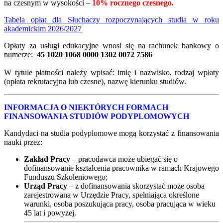
na czesnym w wysokości –
10%
rocznego czesnego.
Tabela opłat dla Słuchaczy rozpoczynających studia w roku
akademickim 2026/2027
Opłaty za usługi edukacyjne wnosi się na rachunek bankowy o
numerze:
45 1020 1068 0000 1302 0072 7586
W tytule płatności należy wpisać: imię i nazwisko, rodzaj wpłaty
(opłata rekrutacyjna lub czesne), nazwę kierunku studiów.
INFORMACJA O NIEKTÓRYCH FORMACH
FINANSOWANIA STUDIÓW PODYPLOMOWYCH
Kandydaci na studia podyplomowe mogą korzystać z finansowania
nauki przez:
Zakład Pracy
– pracodawca może ubiegać się o
dofinansowanie kształcenia pracownika w ramach Krajowego
Funduszu Szkoleniowego;
Urząd Pracy
– z dofinansowania skorzystać może osoba
zarejestrowana w Urzędzie Pracy, spełniająca określone
warunki, osoba poszukująca pracy, osoba pracująca w wieku
45 lat i powyżej.