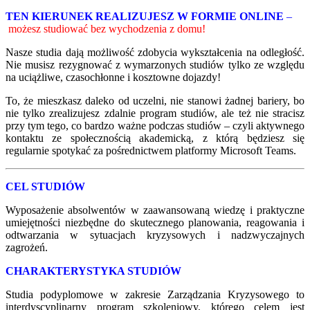
TEN KIERUNEK REALIZUJESZ W FORMIE ONLINE
–
możesz studiować bez wychodzenia z domu!
Nasze studia dają możliwość zdobycia wykształcenia na odległość.
Nie musisz rezygnować z wymarzonych studiów tylko ze względu
na uciążliwe, czasochłonne i kosztowne dojazdy!
To, że mieszkasz daleko od uczelni, nie stanowi żadnej bariery, bo
nie tylko zrealizujesz zdalnie program studiów, ale też nie stracisz
przy tym tego, co bardzo ważne podczas studiów – czyli aktywnego
kontaktu ze społecznością akademicką, z którą będziesz się
regularnie spotykać za pośrednictwem platformy Microsoft Teams.
CEL STUDIÓW
Wyposażenie absolwentów w zaawansowaną wiedzę i praktyczne
umiejętności niezbędne do skutecznego planowania, reagowania i
odtwarzania w sytuacjach kryzysowych i nadzwyczajnych
zagrożeń.
CHARAKTERYSTYKA STUDIÓW
Studia podyplomowe w zakresie Zarządzania Kryzysowego to
interdyscyplinarny program szkoleniowy, którego celem jest