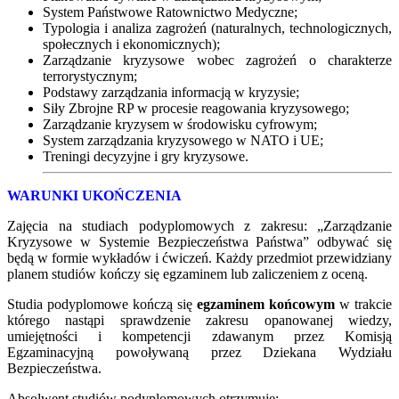
System Państwowe Ratownictwo Medyczne;
Typologia i analiza zagrożeń (naturalnych, technologicznych,
społecznych i ekonomicznych);
Zarządzanie kryzysowe wobec zagrożeń o charakterze
terrorystycznym;
Podstawy zarządzania informacją w kryzysie;
Siły Zbrojne RP w procesie reagowania kryzysowego;
Zarządzanie kryzysem w środowisku cyfrowym;
System zarządzania kryzysowego w NATO i UE;
Treningi decyzyjne i gry kryzysowe.
WARUNKI UKOŃCZENIA
Zajęcia na studiach podyplomowych z zakresu: „Zarządzanie
Kryzysowe w Systemie Bezpieczeństwa Państwa” odbywać się
będą w formie wykładów i ćwiczeń. Każdy przedmiot przewidziany
planem studiów kończy się egzaminem lub zaliczeniem z oceną.
Studia podyplomowe kończą się
egzaminem końcowym
w trakcie
którego nastąpi sprawdzenie zakresu opanowanej wiedzy,
umiejętności i kompetencji zdawanym przez Komisją
Egzaminacyjną powoływaną przez Dziekana Wydziału
Bezpieczeństwa.
Absolwent studiów podyplomowych otrzymuje: