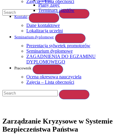
Zajęcia – Lista obecności
Plany zajęć
Terminarz zjazdów
Kontakt
Dane kontaktowe
Lokalizacja uczelni
Seminarium dyplomowe
Prezentacja sylwetek promotorów
Seminarium dyplomowe
ZAGADNIENIA DO EGZAMINU
DYPLOMOWEGO
Pracownik
Ocena okresowa nauczyciela
Zajęcia – Lista obecności
Zarządzanie Kryzysowe w Systemie
Bezpieczeństwa Państwa